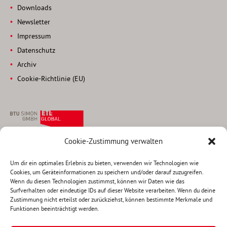
Downloads
Newsletter
Impressum
Datenschutz
Archiv
Cookie-Richtlinie (EU)
Cookie-Zustimmung verwalten
Rechtsanwaltsgesellschaft
Steuerberatungsgesellschaft
Um dir ein optimales Erlebnis zu bieten, verwenden wir Technologien wie
Cookies, um Geräteinformationen zu speichern und/oder darauf zuzugreifen.
Pettenkoferstraße 22
Wenn du diesen Technologien zustimmst, können wir Daten wie das
80336 München
Surfverhalten oder eindeutige IDs auf dieser Website verarbeiten. Wenn du deine
Zustimmung nicht erteilst oder zurückziehst, können bestimmte Merkmale und
Tel +49 (0)89 290 817-0
Funktionen beeinträchtigt werden.
Fax +49 (0)89 290 817-11