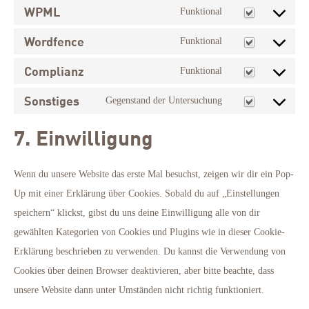
WPML
to
Funktional
Consent
service
Wordfence
to
Funktional
wordpress
Consent
service
Complianz
to
Funktional
wpml
Consent
service
Sonstiges
to
Gegenstand der Untersuchung
wordfence
Consent
service
to
7. Einwilligung
complianz
service
sonstiges
Wenn du unsere Website das erste Mal besuchst, zeigen wir dir ein Pop-
Up mit einer Erklärung über Cookies. Sobald du auf „Einstellungen
speichern“ klickst, gibst du uns deine Einwilligung alle von dir
gewählten Kategorien von Cookies und Plugins wie in dieser Cookie-
Erklärung beschrieben zu verwenden. Du kannst die Verwendung von
Cookies über deinen Browser deaktivieren, aber bitte beachte, dass
unsere Website dann unter Umständen nicht richtig funktioniert.