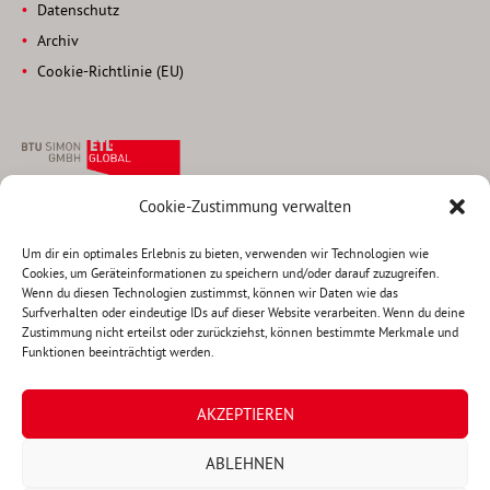
Datenschutz
Archiv
Cookie-Richtlinie (EU)
Cookie-Zustimmung verwalten
Rechtsanwaltsgesellschaft
Steuerberatungsgesellschaft
Um dir ein optimales Erlebnis zu bieten, verwenden wir Technologien wie
Cookies, um Geräteinformationen zu speichern und/oder darauf zuzugreifen.
Pettenkoferstraße 22
Wenn du diesen Technologien zustimmst, können wir Daten wie das
80336 München
Surfverhalten oder eindeutige IDs auf dieser Website verarbeiten. Wenn du deine
Zustimmung nicht erteilst oder zurückziehst, können bestimmte Merkmale und
Tel +49 (0)89 290 817-0
Funktionen beeinträchtigt werden.
Fax +49 (0)89 290 817-11
Mail
muc@btu-group.de
AKZEPTIEREN
ABLEHNEN