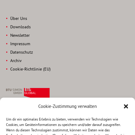
Über Uns
Downloads
Newsletter
Impressum
Datenschutz
Archiv
Cookie-Richtlinie (EU)
Cookie-Zustimmung verwalten
Rechtsanwaltsgesellschaft
Steuerberatungsgesellschaft
Um dir ein optimales Erlebnis zu bieten, verwenden wir Technologien wie
Cookies, um Geräteinformationen zu speichern und/oder darauf zuzugreifen.
Pettenkoferstraße 22
Wenn du diesen Technologien zustimmst, können wir Daten wie das
80336 München